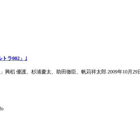
トラ002」｣
優護、杉浦慶太、助田徹臣、帆苅祥太郎 2009年10月29日（木）-
fo