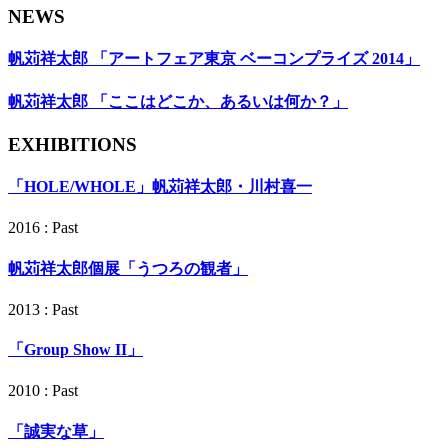
NEWS
帆苅祥太郎 「アートフェア東京 ベーコンプライズ 2014」
帆苅祥太郎 「ここはどこか、あるいは何か？」
EXHIBITIONS
「HOLE/WHOLE」帆苅祥太郎・川村喜一
2016 : Past
帆苅祥太郎個展「うつろの観者」
2013 : Past
「Group Show II」
2010 : Past
「誠実な草」