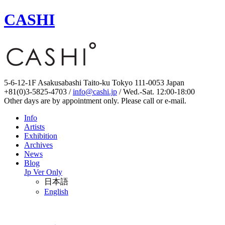
CASHI
5-6-12-1F Asakusabashi Taito-ku Tokyo 111-0053 Japan
+81(0)3-5825-4703 /
info@cashi.jp
/ Wed.-Sat. 12:00-18:00
Other days are by appointment only. Please call or e-mail.
Info
Artists
Exhibition
Archives
News
Blog
Jp Ver Only
日本語
English