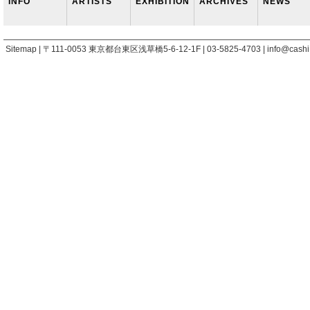
INFO
ARTISTS
EXHIBITION
ARCHIVES
NEWS
Sitemap | 〒111-0053 東京都台東区浅草橋5-6-12-1F | 03-5825-4703 | info@cashi.j