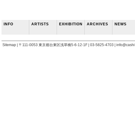
INFO
ARTISTS
EXHIBITION
ARCHIVES
NEWS
Sitemap | 〒111-0053 東京都台東区浅草橋5-6-12-1F | 03-5825-4703 | info@cashi.j