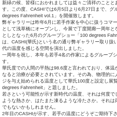
新緑の候、皆様におかれましては益々ご清祥のことと
す。この度、CASHIでは6月5日より6月27日まで、グ
degrees Fahrenheit vol.1」を開催致します。
弊ギャラリーは昨年6月に若手作家を中心に扱うコマ
として浅草橋にオープンし、今展で丁度開廊一周年と
としとなった6月のグループショー「100 degrees Fahrenh
は、CASHI(華氏)という名の通り弊ギャラリー取り扱
代の温度を感じる空間を演出しました。
一周年を祝し、本年も若手4名の作家によるグループ
す。
華氏度での人間の平熱は98.6度と言われており、体温
なると治療が必要とされています。その為、物理的に
ジを与え始められる温度として華氏100度と設定し展覧
degrees Fahrenheit」と題しました。
若さという可能性が示す新時代の温度、それは何度で
ような熱さか、はたまた凍るような冷たさか。それは
でもないかもしれません。
2年目のCASHIが示す、若手の温度にどうぞご期待下